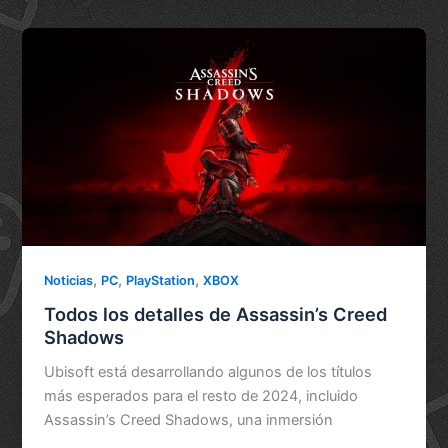
,
,
,
Noticias
PC
PlayStation
XBOX
Todos los detalles de Assassin’s Creed
Shadows
Ubisoft está desarrollando algunos de los títulos
más esperados para el resto de 2024, incluido
Assassin’s Creed Shadows, una inmersión