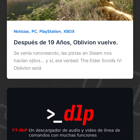
,
,
,
Noticias
PC
PlayStation
XBOX
Después de 19 Años, Oblivion vuelve.
Se venía rumoreando, las pistas en Steam nos
hacían ojitos… y sí, era verdad: The Elder Scrolls IV:
Oblivion está