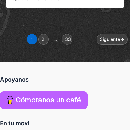
1
2
…
33
Siguiente
→
Apóyanos
Cómpranos un café
En tu movil