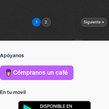
1
2
Siguiente
→
Apóyanos
Cómpranos un café
En tu movil