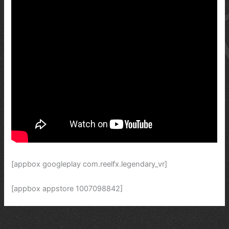
[appbox googleplay com.reelfx.legendary_vr]
[appbox appstore 1007098842]