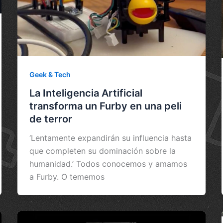
Geek & Tech
La Inteligencia Artificial
transforma un Furby en una peli
de terror
‘Lentamente expandirán su influencia hasta
que completen su dominación sobre la
humanidad.’ Todos conocemos y amamos
a Furby. O tememos