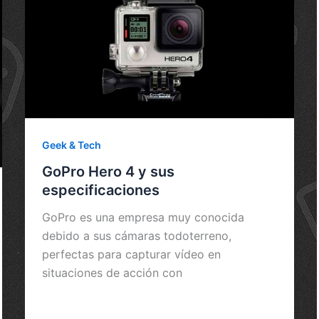
Geek & Tech
GoPro Hero 4 y sus
especificaciones
GoPro es una empresa muy conocida
debido a sus cámaras todoterreno,
perfectas para capturar vídeo en
situaciones de acción con