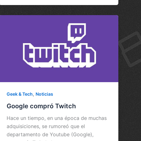
,
Geek & Tech
Noticias
Google compró Twitch
Hace un tiempo, en una época de muchas
adquisiciones, se rumoreó que el
departamento de Youtube (Google),