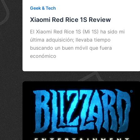
Geek & Tech
Xiaomi Red Rice 1S Review
El Xiaomi Red Rice 1S (Mi 1S) ha sido mi
última adquisición; llevaba tiempo
buscando un buen móvil que fuera
económico