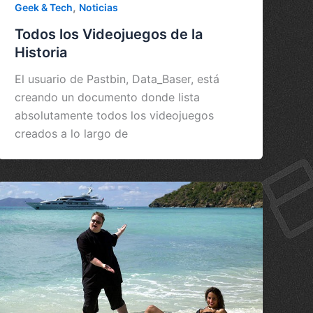
,
Geek & Tech
Noticias
Todos los Videojuegos de la
Historia
El usuario de Pastbin, Data_Baser, está
creando un documento donde lista
absolutamente todos los videojuegos
creados a lo largo de