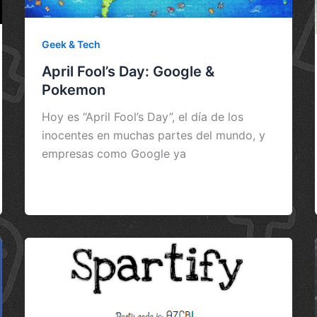
Geek & Tech
April Fool’s Day: Google &
Pokemon
Hoy es “April Fool’s Day”, el día de los
inocentes en muchas partes del mundo, y
empresas como Google ya