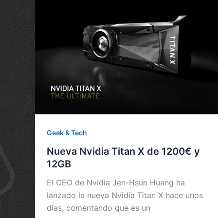
Geek & Tech
Nueva Nvidia Titan X de 1200€ y
12GB
El CEO de Nvidia Jen-Hsun Huang ha
lanzado la nueva Nvidia Titan X hace unos
días, comentando que es un