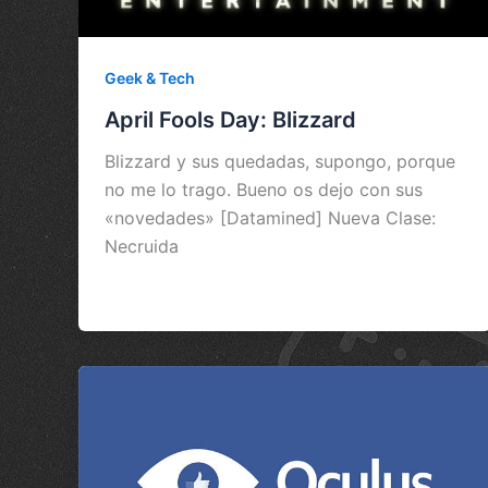
Geek & Tech
April Fools Day: Blizzard
Blizzard y sus quedadas, supongo, porque
no me lo trago. Bueno os dejo con sus
«novedades» [Datamined] Nueva Clase:
Necruida