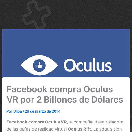
Facebook compra Oculus
VR por 2 Billones de Dólares
Por
Ulloa
/
26 de marzo de 2014
Facebook
compra Oculus VR,
la compañía desarrolladora
de las gafas de realidad virtual
Oculus Rift
. La adquisición