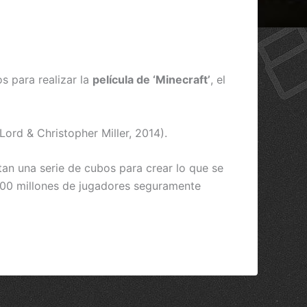
s para realizar la
película de ‘Minecraft’
, el
Lord & Christopher Miller, 2014).
tan una serie de cubos para crear lo que se
 100 millones de jugadores seguramente