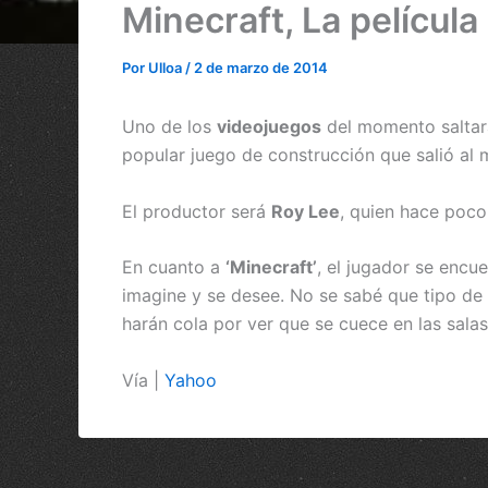
Minecraft, La película
Por
Ulloa
/
2 de marzo de 2014
Uno de los
videojuegos
del momento saltará
popular juego de construcción que salió al 
El productor será
Roy Lee
, quien hace poc
En cuanto a
‘Minecraft’
, el jugador se encu
imagine y se desee. No se sabé que tipo de
harán cola por ver que se cuece en las sala
Vía |
Yahoo