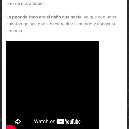
uno de sus ataques.
Lo peor de todo era el daño que hacía
, ya que con unos
cuantos golpes podía hacerte tirar el mando y apagar la
consola.