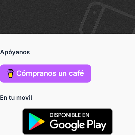
Apóyanos
Cómpranos un café
En tu movil