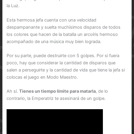
la Luz.
Esta hermosa jefa cuenta con una velocidad
despampanante y suelta muchísimos disparos de todos
los colores que hacen de la batalla un arcoíris hermoso
acompañado de una música muy bien lograda.
Por su parte, puede destruirte con 5 golpes. Por si fuera
poco, hay que considerar la cantidad de disparos que
salen a perseguirte y la cantidad de vida que tiene la jefa si
colocas el juego en Modo Maestro.
Ah sí.
Tienes un tiempo límite para matarla
, de lo
contrario, la Emperatriz te asesinará de un golpe.