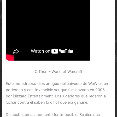
C’Thun – World of Warcraft
Este monstruoso dios antiguo del universo de WoW es un
poderoso y casi invencible ser que fue lanzado en 2006
por Blizzard Entertainment. Los jugadores que llegaron a
luchar contra él saben lo difícil que era ganarle.
De hecho, en su momento fue imposible. Se dice que