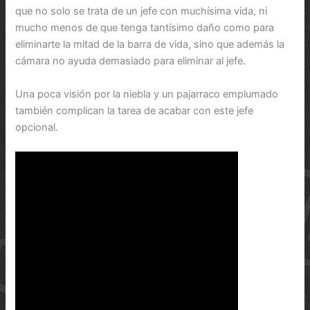
que no solo se trata de un jefe con muchísima vida, ni
mucho menos de que tenga tantísimo daño como para
eliminarte la mitad de la barra de vida, sino que además la
cámara no ayuda demasiado para eliminar al jefe.
Una poca visión por la niebla y un pajarraco emplumado
también complican la tarea de acabar con este jefe
opcional.