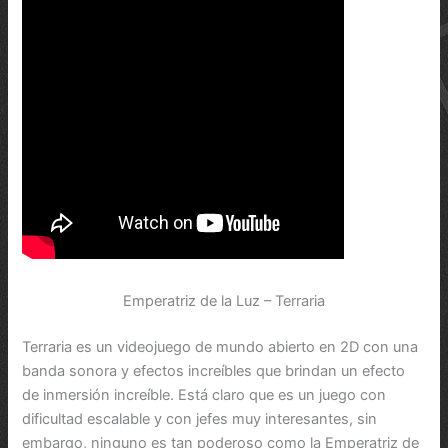
Emperatriz de la Luz – Terraria
Terraria es un videojuego de mundo abierto en 2D con una
banda sonora y efectos increíbles que brindan un efecto
de inmersión increíble. Está claro que es un juego con
dificultad escalable y con jefes muy interesantes, sin
embargo, ninguno es tan poderoso como la Emperatriz de