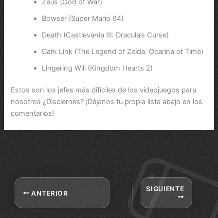
Zeus (God of War)
Bowser (Super Mario 64)
Death (Castlevania III: Dracula’s Curse)
Dark Link (The Legend of Zelda: Ocarina of Time)
Lingering Will (Kingdom Hearts 2)
Estos son los jefes más difíciles de los videojuegos para
nosotros ¿Disciernes? ¡Déjanos tu propia lista abajo en los
comentarios!
SIGUIENTE
ANTERIOR