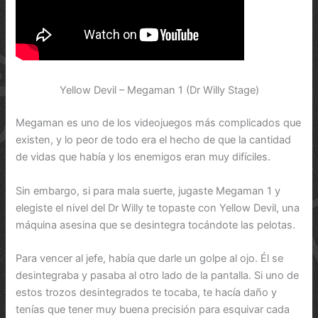
Yellow Devil – Megaman 1 (Dr Willy Stage)
Megaman es uno de los videojuegos más complicados que
existen, y lo peor de todo era el hecho de que la cantidad
de vidas que había y los enemigos eran muy difíciles.
Sin embargo, si para mala suerte, jugaste Megaman 1 y
elegiste el nivel del Dr Willy te topaste con Yellow Devil, una
máquina asesina que se desintegra tocándote las pelotas.
Para vencer al jefe, había que darle un golpe al ojo. Él se
desintegraba y pasaba al otro lado de la pantalla. Si uno de
estos trozos desintegrados te tocaba, te hacía daño y
tenías que tener muy buena precisión para esquivar cada