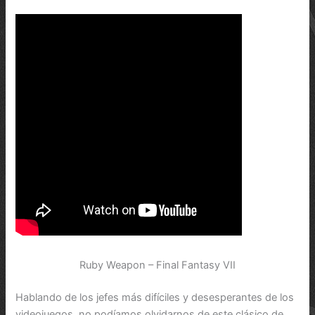
Ruby Weapon – Final Fantasy VII
Hablando de los jefes más difíciles y desesperantes de los
videojuegos, no podíamos olvidarnos de este clásico de