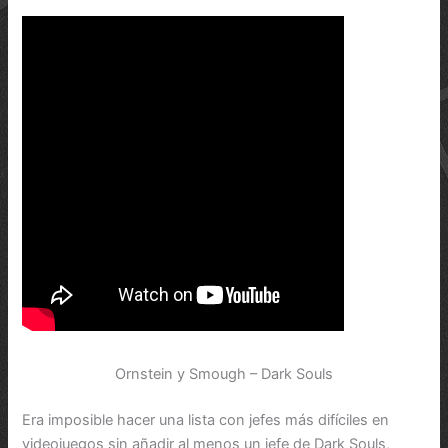
Ornstein y Smough – Dark Souls
Era imposible hacer una lista con jefes más difíciles en
videojuegos sin añadir al menos un jefe de Dark Souls,