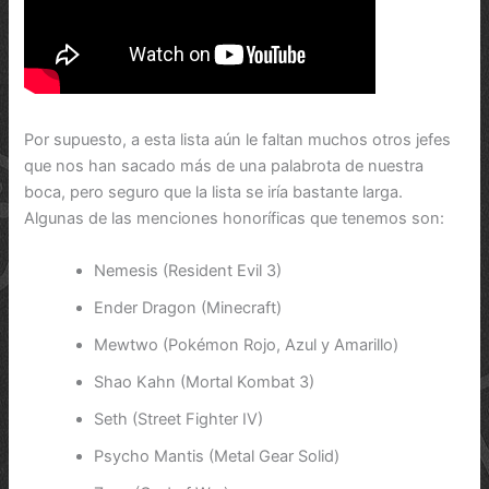
Por supuesto, a esta lista aún le faltan muchos otros jefes
que nos han sacado más de una palabrota de nuestra
boca, pero seguro que la lista se iría bastante larga.
Algunas de las menciones honoríficas que tenemos son:
Nemesis (Resident Evil 3)
Ender Dragon (Minecraft)
Mewtwo (Pokémon Rojo, Azul y Amarillo)
Shao Kahn (Mortal Kombat 3)
Seth (Street Fighter IV)
Psycho Mantis (Metal Gear Solid)