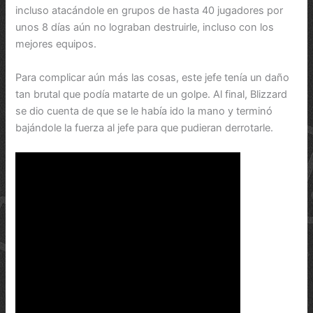
incluso atacándole en grupos de hasta 40 jugadores por
unos 8 días aún no lograban destruirle, incluso con los
mejores equipos.
Para complicar aún más las cosas, este jefe tenía un daño
tan brutal que podía matarte de un golpe. Al final, Blizzard
se dio cuenta de que se le había ido la mano y terminó
bajándole la fuerza al jefe para que pudieran derrotarle.