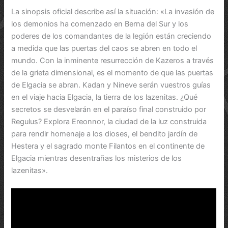
La sinopsis oficial describe así la situación: «La invasión de
los demonios ha comenzado en Berna del Sur y los
poderes de los comandantes de la legión están creciendo
a medida que las puertas del caos se abren en todo el
mundo. Con la inminente resurrección de Kazeros a través
de la grieta dimensional, es el momento de que las puertas
de Elgacia se abran. Kadan y Nineve serán vuestros guías
en el viaje hacia Elgacia, la tierra de los lazenitas. ¿Qué
secretos se desvelarán en el paraíso final construido por
Regulus? Explora Ereonnor, la ciudad de la luz construida
para rendir homenaje a los dioses, el bendito jardín de
Hestera y el sagrado monte Filantos en el continente de
Elgacia mientras desentrañas los misterios de los
lazenitas».