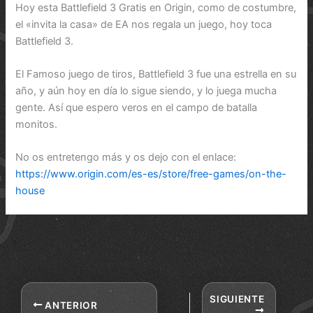
Hoy esta Battlefield 3 Gratis en Origin, como de costumbre,
el «invita la casa» de EA nos regala un juego, hoy toca
Battlefield 3.
El Famoso juego de tiros, Battlefield 3 fue una estrella en su
año, y aún hoy en día lo sigue siendo, y lo juega mucha
gente. Así que espero veros en el campo de batalla
monitos.
No os entretengo más y os dejo con el enlace:
https://www.origin.com/es-es/store/free-games/on-the-
house
SIGUIENTE
ANTERIOR