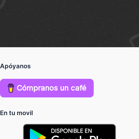
Apóyanos
Cómpranos un café
En tu movil