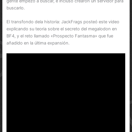
gente empezó a buscar, e incluso crearon un servidor para
buscarlo.
El transfondo dela historia: JackFrags posteó este video
explicando su teoria sobre el secreto del megalodon en
BF4, y el reto llamado «Prospecto Fantasma» que fue
añadido en la última expansión.