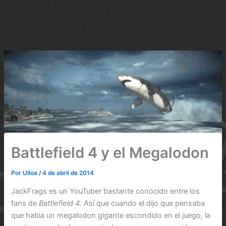
Battlefield 4 y el Megalodon
Por
Ulloa
/
4 de abril de 2014
JackFrags es un YouTuber bastante conocido entre los
fans de
Battlefield 4.
Así que cuando el dijo que pensaba
que habia un megalodon gigante escondido en el juego, la