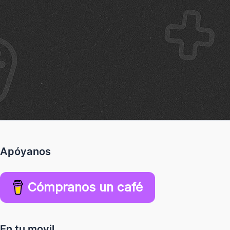
Apóyanos
Cómpranos un café
En tu movil