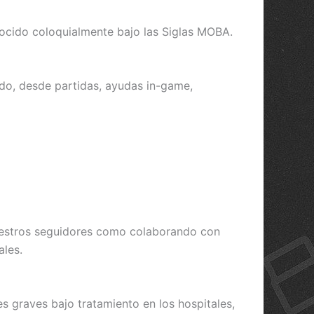
ocido coloquialmente bajo las Siglas MOBA.
do, desde partidas, ayudas in-game,
uestros seguidores como colaborando con
les.
s graves bajo tratamiento en los hospitales,