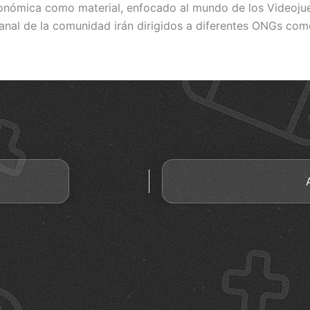
conómica como material, enfocado al mundo de los Videojue
al de la comunidad irán dirigidos a diferentes ONGs como