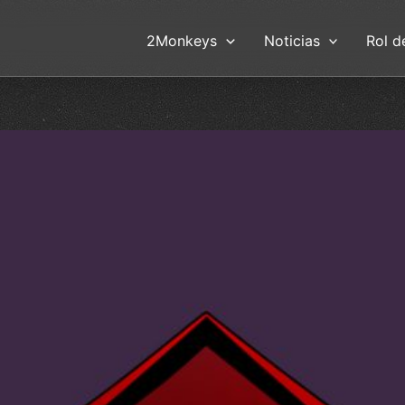
2Monkeys
Noticias
Rol d