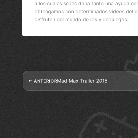
a los cuales se les dona tanto una ayuda e
obtengamos con determinados videos del can
disfruten del mundo de los videojuegos.
Mad Max Trailer 2015
ANTERIOR