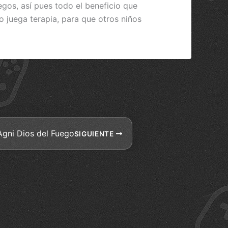
gos, así pues todo el beneficio que
 juega terapia, para que otros niños
Agni Dios del Fuego
SIGUIENTE