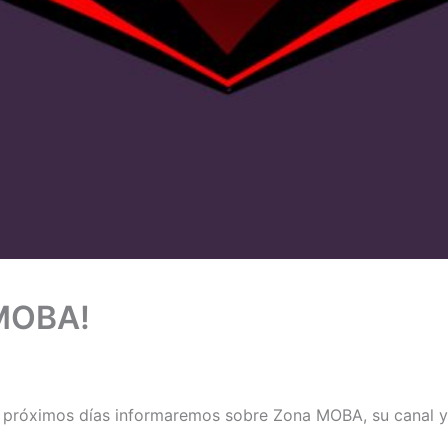
 MOBA!
os próximos días informaremos sobre Zona MOBA, su canal 