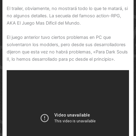
El trailer, obviamente, no mostrará todo lo que te matará, si
no algunos detalles. La secuela del famoso action-RPG,
AKA El Juego Mas Dificil del Mundo.
El juego anterior tuvo ciertos problemas en PC que
solventaron los modders, pero desde sus desarrolladores
dijeron que esta vez no habrá problemas, «Para Dark Souls
II, lo hemos desarrollado para pc desde el principio».