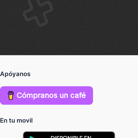
Apóyanos
Cómpranos un café
En tu movil