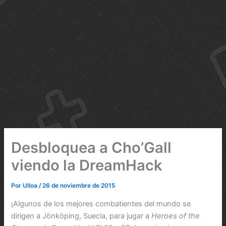
Desbloquea a Cho’Gall
viendo la DreamHack
Por
Ulloa
/
26 de noviembre de 2015
¡Algunos de los mejores combatientes del mundo se
dirigen a Jönköping, Suecia, para jugar a
Heroes of the