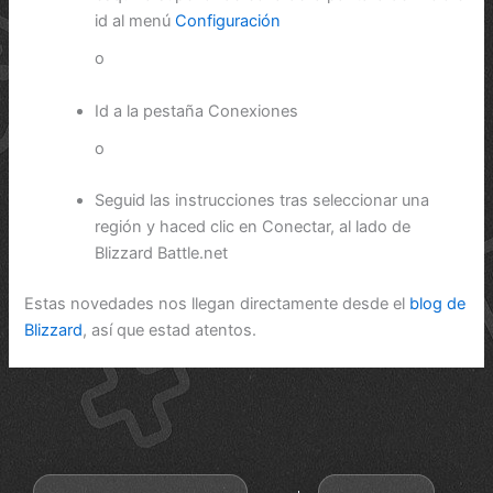
id al menú
Configuración
o
Id a la pestaña Conexiones
o
Seguid las instrucciones tras seleccionar una
región y haced clic en Conectar, al lado de
Blizzard Battle.net
Estas novedades nos llegan directamente desde el
blog de
Blizzard
, así que estad atentos.