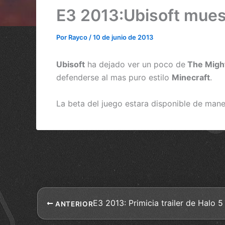
E3 2013:Ubisoft mues
Por
Rayco
/
10 de junio de 2013
Ubisoft
ha dejado ver un poco de
The Might
defenderse al mas puro estilo
Minecraft
.
La beta del juego estara disponible de mane
E3 2013: Primicia trailer de Halo 5
ANTERIOR