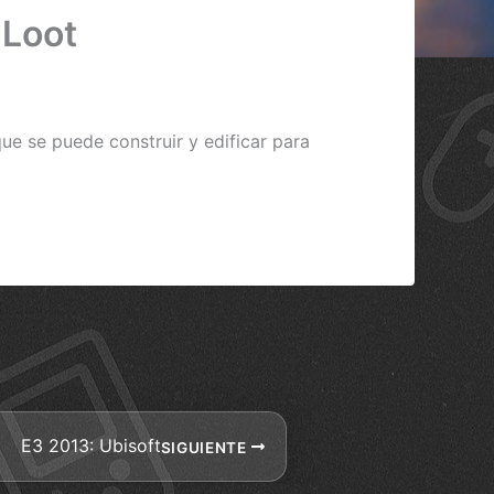
 Loot
que se puede construir y edificar para
E3 2013: Ubisoft
SIGUIENTE