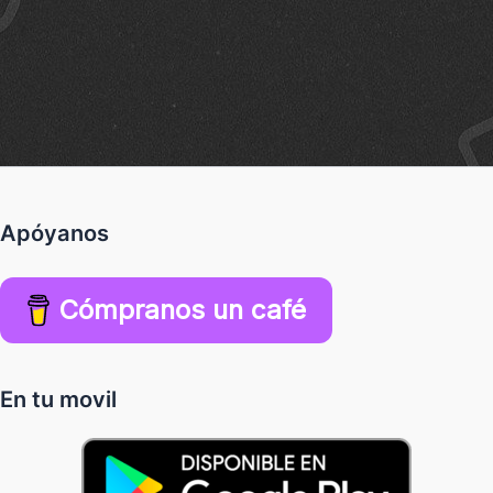
Apóyanos
Cómpranos un café
En tu movil