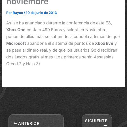
noviembre
Por
Rayco
/
10 de junio de 2013
Así se ha anunciado durante la conferencia de este
E3
,
Xbox One
costara 499 Euros y saldrá en Noviembre,
pocos detalles más se saben de la consola además de que
Microsoft
abandona el sistema de puntos de
Xbox live
y
se pasa al dinero real, y de que los usuarios Gold recibirán
dos juegos gratis al mes (Los primeros serán Assassins
Creed 2 y Halo 3).
SIGUIENTE
ANTERIOR