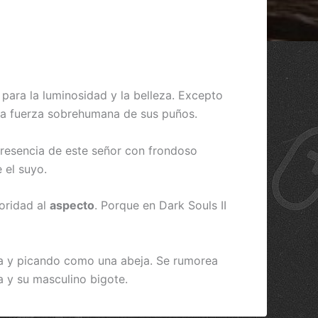
para la luminosidad y la belleza. Excepto
r la fuerza sobrehumana de sus puños.
 presencia de este señor con frondoso
 el suyo.
oridad al
aspecto
. Porque en Dark Souls II
a y picando como una abeja. Se rumorea
 y su masculino bigote.