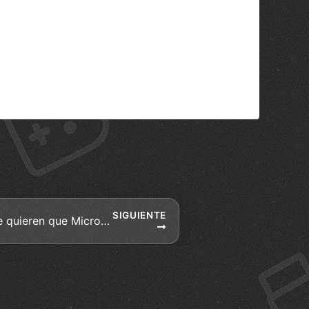
SIGUIENTE
Algunos fans de Xbox one quieren que Microsoft de marcha atrás con el DRM