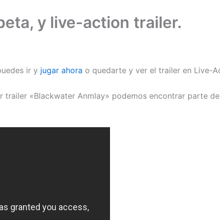
eta, y live-action trailer.
puedes ir y
jugar ahora
o quedarte y ver el trailer en Live-A
ior trailer «Blackwater Anmlay» podemos encontrar parte de l