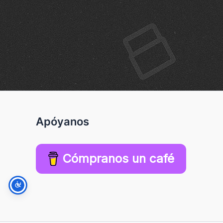
Apóyanos
Cómpranos un café