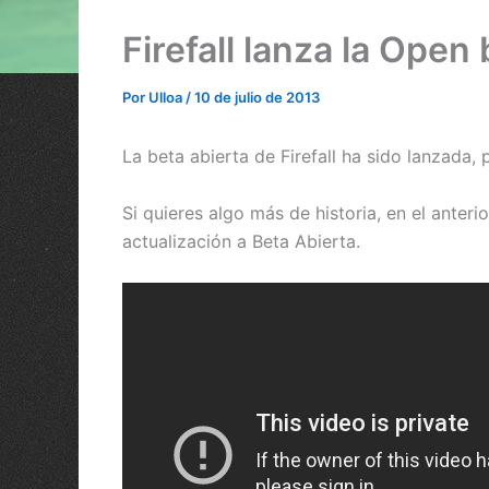
Firefall lanza la Open b
Por
Ulloa
/
10 de julio de 2013
La beta abierta de Firefall ha sido lanzada, 
Si quieres algo más de historia, en el anter
actualización a Beta Abierta.