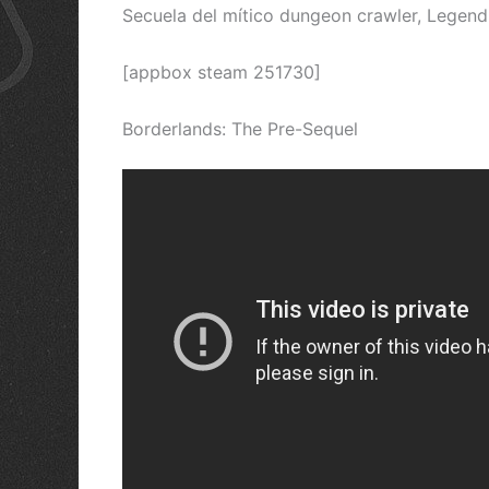
Secuela del mítico dungeon crawler, Legend
[appbox steam 251730]
Borderlands: The Pre-Sequel