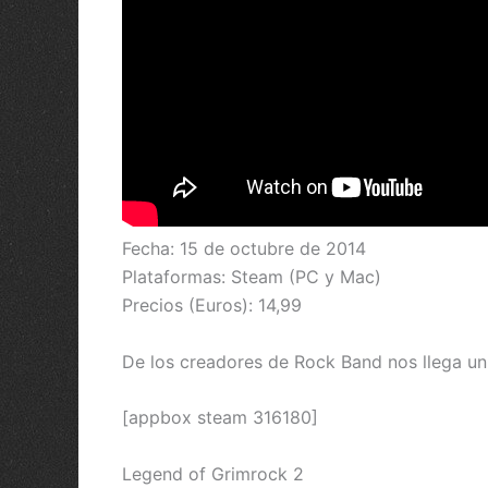
Fecha: 15 de octubre de 2014
Plataformas: Steam (PC y Mac)
Precios (Euros): 14,99
De los creadores de Rock Band nos llega u
[appbox steam 316180]
Legend of Grimrock 2