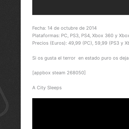
Fecha: 14 de octubre de 2014
Plataformas: PC, PS3, PS4, Xbox 360 y Xbo
Precios (Euros): 49,99 (PC), 59,99 (PS3 y 
Si os gusta el terror en estado puro os dej
[appbox steam 268050]
A City Sleeps