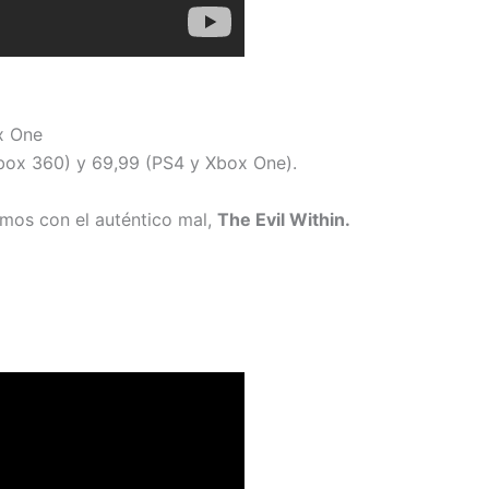
x One
Xbox 360) y 69,99 (PS4 y Xbox One).
amos con el auténtico mal,
The Evil Within.