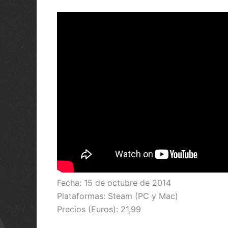
Fecha: 15 de octubre de 2014
Plataformas: Steam (PC y Mac)
Precios (Euros): 21,99