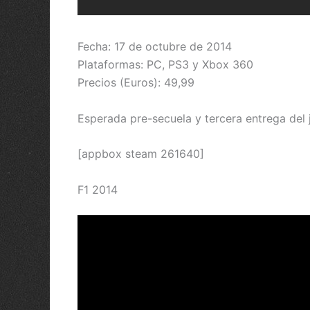
Fecha: 17 de octubre de 2014
Plataformas: PC, PS3 y Xbox 360
Precios (Euros): 49,99
Esperada pre-secuela y tercera entrega del 
[appbox steam 261640]
F1 2014