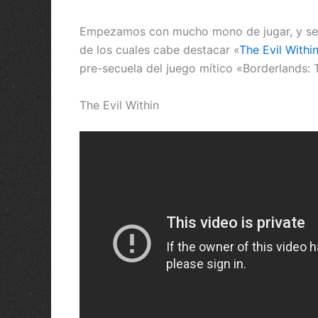
Empezamos con mucho mono de jugar, y se a
de los cuales cabe destacar «
The Evil Withi
pre-secuela del juego mítico «Borderlands: 
The Evil Within