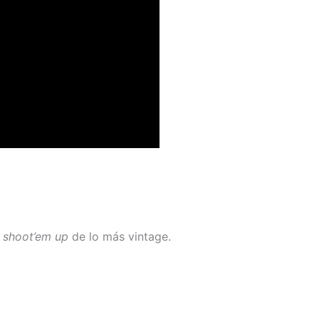
n
shoot’em up
de lo más vintage.