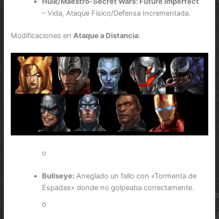
Hulk/Maestro-Secret Wars: Future Imperfect
– Vida, Ataque Físico/Defensa Incrementada.
Modificaciones en
Ataque a Distancia
:
o
Bullseye:
Arreglado un fallo con «Tormenta de
Espadas» donde no golpeaba correctamente.
o