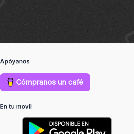
Apóyanos
Cómpranos un café
En tu movil