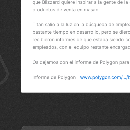
que Blizzard quiere inspirar a la gente de l
productos de venta en masa».
Titan salió a la luz en la búsqueda de empl
bastante tiempo en desarrollo, pero se die
recibieron informes de que estaba siendo c
empleados, con el equipo restante encargado
Os dejamos con el informe de Polygon para l
Informe de Polygon |
www.polygon.com/…/bl