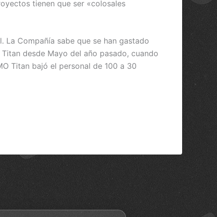
proyectos tienen que ser «colosales
cial. La Compañía sabe que se han gastado
on Titan desde Mayo del año pasado, cuando
O Titan bajó el personal de 100 a 30