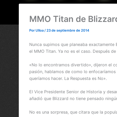
MMO Titan de Blizzar
Por
Ulloa
/
23 de septiembre de 2014
Nunca supimos que planeaba exactamente Bli
el MMO Titan. Ya no es el caso. Después de
«No lo encontramos divertido», dijeron el 
pasión, hablamos de como lo enfocaríamos d
queríamos hacer. La Respuesta es No».
El Vice Presidente Senior de Historia y desa
añadió que Blizzard no tiene pensado ningú
No es una sorpresa, que citara que la popu