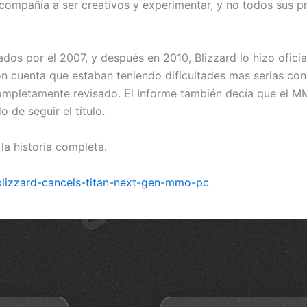
a compañía a ser creativos y experimentar, y no todos sus 
eados por el 2007, y después en 2010, Blizzard lo hizo ofi
ron cuenta que estaban teniendo dificultades mas serias c
ompletamente revisado. El Informe también decía que el MM
 de seguir el título.
a historia completa.
izzard-cancels-titan-next-gen-mmo-pc