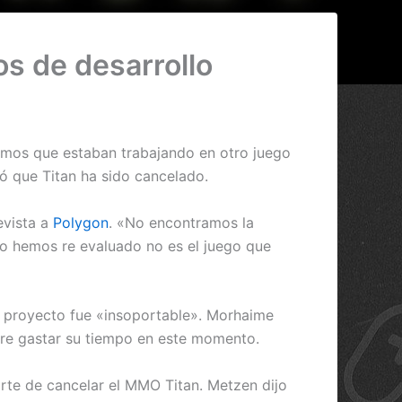
s de desarrollo
imos que estaban trabajando en otro juego
ó que Titan ha sido cancelado.
evista a
Polygon
. «No encontramos la
lo hemos re evaluado no es el juego que
 el proyecto fue «insoportable». Morhaime
ere gastar su tiempo en este momento.
rte de cancelar el MMO Titan. Metzen dijo