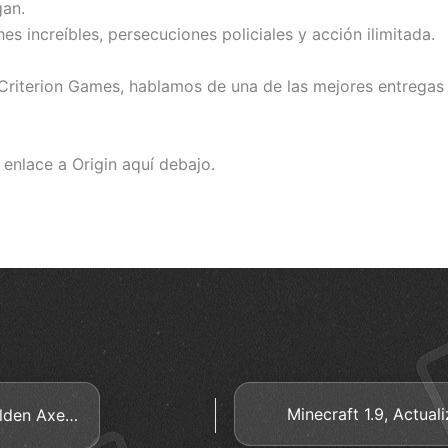
gan.
 increíbles, persecuciones policiales y acción ilimitada.
 Criterion Games, hablamos de una de las mejores entregas
enlace a Origin aquí debajo.
Minecraft 1.9, Actua
Clásicos de Sega Jet Set Radio y Golden Axe Gratis en Steam