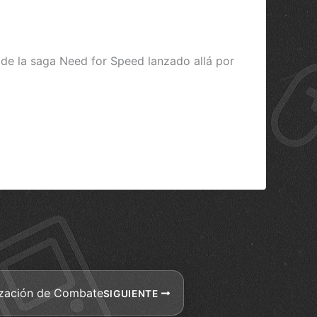
 de la saga Need for Speed lanzado allá por
lización de Combate
SIGUIENTE