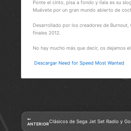
Ponte el cinto, pisa a fondo y líala es su slo
Muévete por un gran mundo abierto de coches
Desarrollado por los creadores de Burnout,
finales 2012.
No hay mucho más que decir, os dejamos el 
Descargar Need for Speed Most Wanted
ANTERIOR