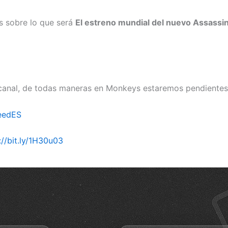
s sobre lo que será
El estreno mundial del nuevo Assassi
u canal, de todas maneras en Monkeys estaremos pendientes
eedES
://bit.ly/1H30u03