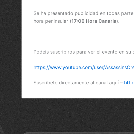
Se ha presentado publicidad en todas parte
hora peninsular (
17:00 Hora Canaria
).
Podéis suscribiros para ver el evento en s
https://www.youtube.com/user/AssassinsCr
Suscríbete directamente al canal aquí –
http