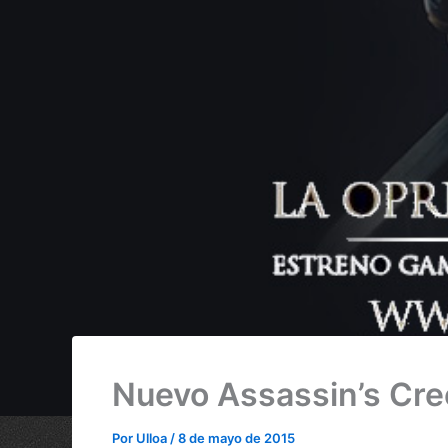
Nuevo Assassin’s Cr
Por
Ulloa
/
8 de mayo de 2015