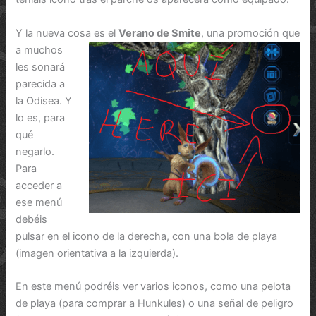
Y la nueva cosa es el
Verano de Smite
, una promoción que
a
muchos
les sonará
parecida a
la Odisea. Y
lo es, para
qué
negarlo.
Para
acceder a
ese menú
debéis
pulsar en el icono de la derecha, con una bola de playa
(imagen orientativa a la izquierda).
En este menú podréis ver varios iconos, como una pelota
de playa (para comprar a Hunkules) o una señal de peligro