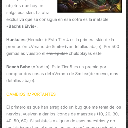
objetos que hay, os
salga esa skin. La otra
exclusiva que se consigue en ese cofre es la inefable
«
Bachus Elvis
«.
Hunkules
(Hércules): Esta Tier 4 es la primera skin de la
promoción «Verano de Smite»(ver detalles abajo). Por 500
gemas es vuestro el
chuloputas
chuloplayas este.
Beach Babe
(Afrodita): Esta Tier 5 es un premio por
comprar dos cosas del «Verano de Smite»(de nuevo, más
detalles abajo).
CAMBIOS IMPORTANTES
El primero es que han arreglado un bug que me tenía de los
nervios, vuelven a dar los iconos de maestrías (10, 20, 30,
40, 50, 60). Si subisteis a alguna de esas maestrías y no
teníais icono tras el parche os aparecerá como equipado.