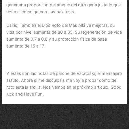
ganar una proporción del ataque del otro gana justo lo que
resta al enemigo con sus balanzas.
Osiris; También el Dios Roto del Más Allá ve mejoras, su
vida por nivel aumenta de 80 a 85. Su regeneración de vida
aumenta de 0.7 a 0.8 y su protección física de base
aumenta de 15 a 17.
Y estas son las notas de parche de Ratatoskr, el mensajero
astuto. Ahora si me disculpáis me voy a probar como de
roto está la ardilla. Nos vemos en el próximo artículo. Good
luck and Have Fun.