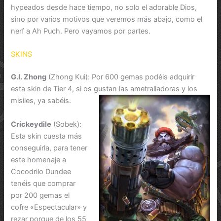
hypeados desde hace tiempo, no solo el adorable Dios,
sino por varios motivos que veremos más abajo, como el
nerf a Ah Puch. Pero vayamos por partes.
SKINS
G.I. Zhong
(Zhong Kui): Por 600 gemas podéis adquirir
esta skin de Tier 4, si os g
ustan las ametralladoras y los
misiles, ya sabéis.
Crickeydile
(Sobek):
Esta skin cuesta más
conseguirla, para tener
este homenaje a
Cocodrilo Dundee
tenéis que comprar
por 200 gemas el
cofre «Espectacular» y
rezar porque de los 55