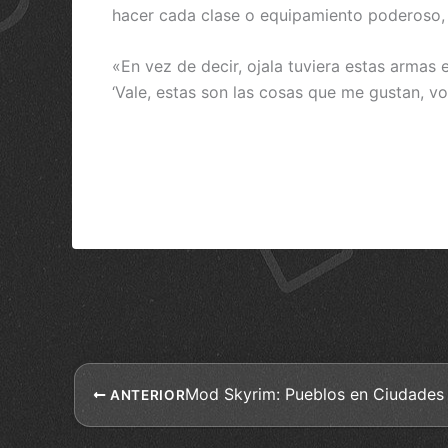
hacer cada clase o equipamiento poderoso, p
«En vez de decir, ojala tuviera estas armas
‘Vale, estas son las cosas que me gustan, v
Mod Skyrim: Pueblos en Ciudades
ANTERIOR