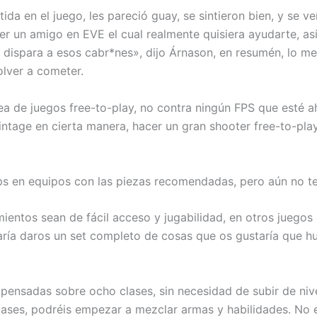
a en el juego, les pareció guay, se sintieron bien, y se ve
ner un amigo en EVE el cual realmente quisiera ayudarte, a
dispara a esos cabr*nes», dijo Árnason, en resumén, lo mej
olver a cometer.
a de juegos free-to-play, no contra ningún FPS que esté aho
vintage en cierta manera, hacer un gran shooter free-to-pla
ps en equipos con las piezas recomendadas, pero aún no te
entos sean de fácil acceso y jugabilidad, en otros juegos
a daros un set completo de cosas que os gustaría que hub
pensadas sobre ocho clases, sin necesidad de subir de niv
ases, podréis empezar a mezclar armas y habilidades. No 