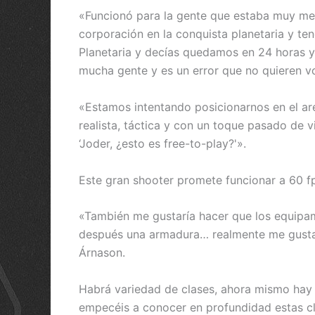
«Funcionó para la gente que estaba muy metid
corporación en la conquista planetaria y te
Planetaria y decías quedamos en 24 horas y 
mucha gente y es un error que no quieren v
«Estamos intentando posicionarnos en el are
realista, táctica y con un toque pasado de 
‘Joder, ¿esto es free-to-play?'».
Este gran shooter promete funcionar a 60 f
«También me gustaría hacer que los equipami
después una armadura… realmente me gustarí
Árnason.
Habrá variedad de clases, ahora mismo hay 
empecéis a conocer en profundidad estas cl