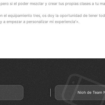
ero si el poder mezclar y crear tus propias clases a tu ma
 en el equipamiento tres, os doy la oportunidad de tener to
oy a empezar a personalizar mi experiencia'».
Nioh de Team N