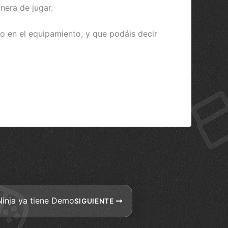
nera de jugar.
do en el equipamiento, y que podáis decir
inja ya tiene Demo
SIGUIENTE