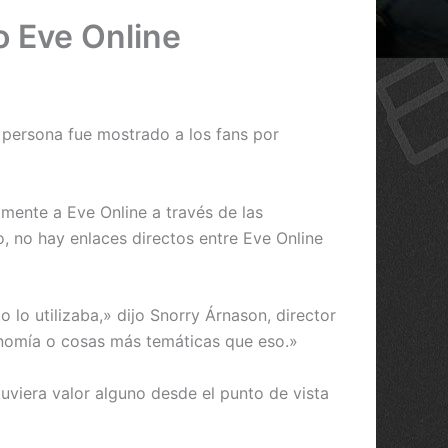
o Eve Online
 persona fue mostrado a los fans por
amente a Eve Online a través de las
o, no hay enlaces directos entre Eve Online
 lo utilizaba,» dijo Snorry Árnason, director
onomía o cosas más temáticas que eso.»
uviera valor alguno desde el punto de vista