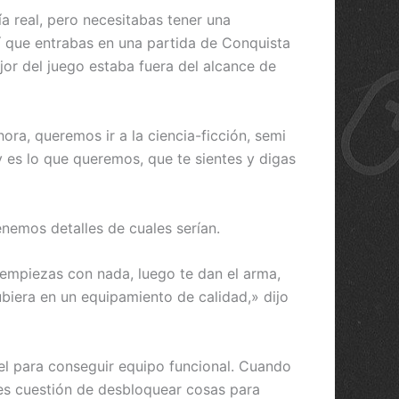
ía real, pero necesitabas tener una
sí que entrabas en una partida de Conquista
or del juego estaba fuera del alcance de
ra, queremos ir a la ciencia-ficción, semi
y es lo que queremos, que te sientes y digas
nemos detalles de cuales serían.
 empiezas con nada, luego te dan el arma,
iera en un equipamiento de calidad,» dijo
el para conseguir equipo funcional. Cuando
es cuestión de desbloquear cosas para