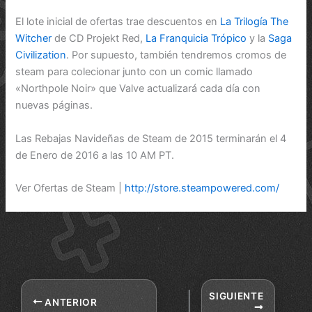
El lote inicial de ofertas trae descuentos en
La Trilogía The
Witcher
de CD Projekt Red,
La Franquicia Trópico
y la
Saga
Civilization
. Por supuesto, también tendremos cromos de
steam para colecionar junto con un comic llamado
«Northpole Noir» que Valve actualizará cada día con
nuevas páginas.
Las Rebajas Navideñas de Steam de 2015 terminarán el 4
de Enero de 2016 a las 10 AM PT.
Ver Ofertas de Steam |
http://store.steampowered.com/
SIGUIENTE
ANTERIOR