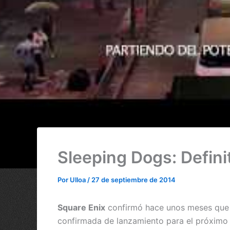
Sleeping Dogs: Definit
Por
Ulloa
/
27 de septiembre de 2014
Square Enix
confirmó hace unos meses que 
confirmada de lanzamiento para el próxim