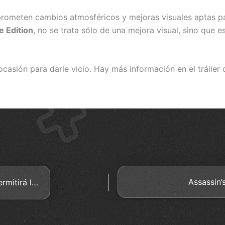
rometen cambios atmosféricos y mejoras visuales aptas pa
e Edition
, no se trata sólo de una mejora visual, sino que e
 ocasión para darle vicio. Hay más información en el tráile
Assassin’
World of Warcraft el nuevo parche permitirá la recuperación de personajes eliminados