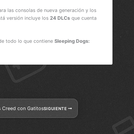
ra las consolas de nueva generación y los
stá versión incluye los
24 DLCs
que cuenta
r de todo lo que contiene
Sleeping Dogs:
s Creed con Gatitos
SIGUIENTE