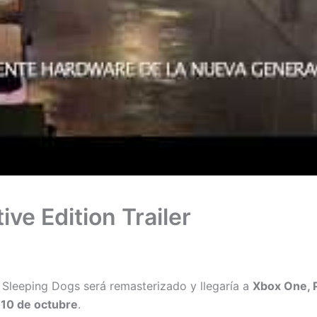
ive Edition Trailer
Sleeping Dogs será remasterizado y llegaría a
Xbox One, 
o
10 de octubre
.