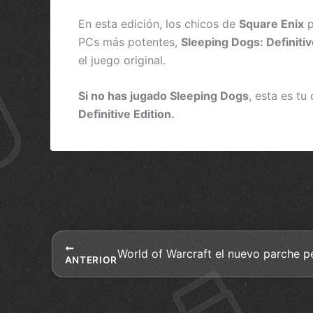
En esta edición, los chicos de
Square Enix
p
PCs más potentes,
Sleeping Dogs: Definitiv
el juego original.
Si no has jugado Sleeping Dogs
, esta es tu
Definitive Edition.
ANTERIOR