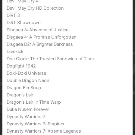
Devil May Cry 4
Devil May Cry HD Collection
DiRT 3
DiRT Showdown
Disgaea 3: Absence of Justice
Disgaea 4: A Promise Unforgotten
Disgaea D2: A Brighter Darkness
Divekick
Doc Clock: The Toasted Sandwich of Time
Dogfight 1942
Doki-Doki Universe
Double Dragon Neon
Dragon Fin Soup
Dragon’s Lair
Dragon’s Lair II: Time Warp
Duke Nukem Forever
Dynasty Warriors 7
Dynasty Warriors 7: Empires
Dynasty Warriors 7: Xtreme Legends