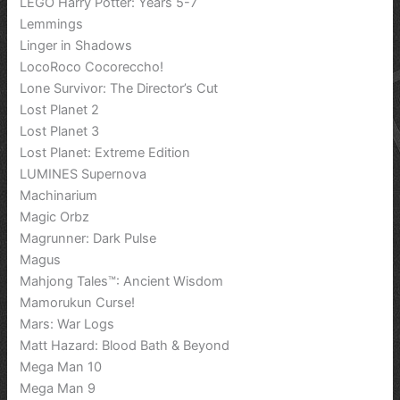
LEGO Harry Potter: Years 5-7
Lemmings
Linger in Shadows
LocoRoco Cocoreccho!
Lone Survivor: The Director’s Cut
Lost Planet 2
Lost Planet 3
Lost Planet: Extreme Edition
LUMINES Supernova
Machinarium
Magic Orbz
Magrunner: Dark Pulse
Magus
Mahjong Tales™: Ancient Wisdom
Mamorukun Curse!
Mars: War Logs
Matt Hazard: Blood Bath & Beyond
Mega Man 10
Mega Man 9