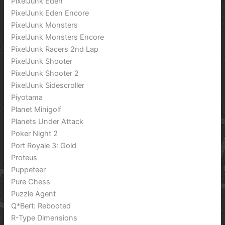
PixelJunk Eden
PixelJunk Eden Encore
PixelJunk Monsters
PixelJunk Monsters Encore
PixelJunk Racers 2nd Lap
PixelJunk Shooter
PixelJunk Shooter 2
PixelJunk Sidescroller
Piyotama
Planet Minigolf
Planets Under Attack
Poker Night 2
Port Royale 3: Gold
Proteus
Puppeteer
Pure Chess
Puzzle Agent
Q*Bert: Rebooted
R-Type Dimensions