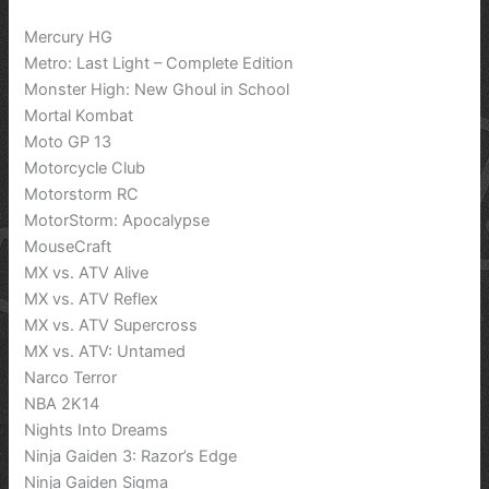
Mercury HG
Metro: Last Light – Complete Edition
Monster High: New Ghoul in School
Mortal Kombat
Moto GP 13
Motorcycle Club
Motorstorm RC
MotorStorm: Apocalypse
MouseCraft
MX vs. ATV Alive
MX vs. ATV Reflex
MX vs. ATV Supercross
MX vs. ATV: Untamed
Narco Terror
NBA 2K14
Nights Into Dreams
Ninja Gaiden 3: Razor’s Edge
Ninja Gaiden Sigma