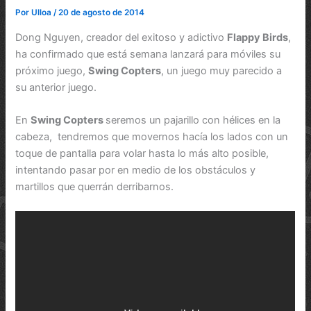
Por
Ulloa
/
20 de agosto de 2014
Dong Nguyen, creador del exitoso y adictivo
Flappy Birds
,
ha confirmado que está semana lanzará para móviles su
próximo juego,
Swing Copters
, un juego muy parecido a
su anterior juego.
En
Swing Copters
seremos un pajarillo con hélices en la
cabeza, tendremos que movernos hacía los lados con un
toque de pantalla para volar hasta lo más alto posible,
intentando pasar por en medio de los obstáculos y
martillos que querrán derribarnos.