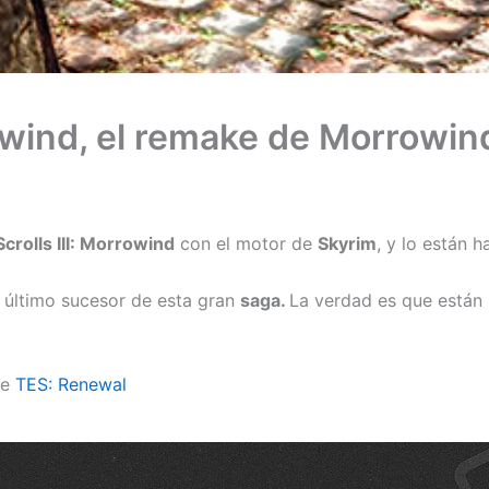
ywind, el remake de Morrowin
crolls III: Morrowind
con el motor de
Skyrim
, y lo están h
 último sucesor de esta gran
saga.
La verdad es que están r
de
TES: Renewal