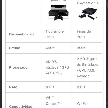
PlayStation 4
Noviembre
Fines de
Disponibilidad
2013
2013
Precio
499€
399€
AMD Jaguar
AMD 8
de 8 núcleos
Procesador
núcleos / GPU
/ GPU AMD
AMD D3D
Radeon
RAM
8 GB
8 GB
Wi-Fi –
Conexión
Wi-Fi –
Conectividad