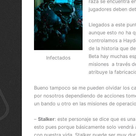
raza se encuentra en
jugadores deben det
Llegados a este pun
aunque esto no ha qu
controlamos a Hayde
de la historia que d
Beta hay muchas esp
Infectados
misiones a través de
atribuye la fabricac
Bueno tampoco se me pueden olvidar los caz
por nosotros dependiendo de acciones tome
un bando u otro en las misiones de operaci
–
Stalker
: este personaje se dice que es un
esto pues porque básicamente solo vendrá 
con nuestra vida. Stalker puede ser muy dur