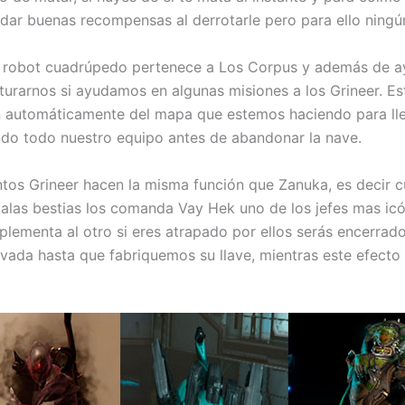
 dar buenas recompensas al derrotarle pero para ello ning
e robot cuadrúpedo pertenece a Los Corpus y además de 
turarnos si ayudamos en algunas misiones a los Grineer. Es
an automáticamente del mapa que estemos haciendo para ll
do todo nuestro equipo antes de abandonar la nave.
entos Grineer hacen la misma función que Zanuka, es decir
alas bestias los comanda Vay Hek uno de los jefes mas icó
lementa al otro si eres atrapado por ellos serás encerrado
tivada hasta que fabriquemos su llave, mientras este efect