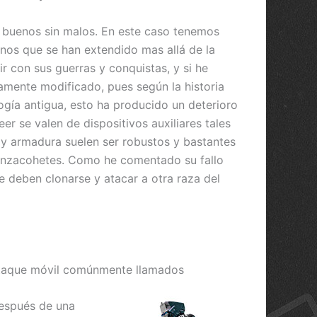
y buenos sin malos. En este caso tenemos
nos que se han extendido mas allá de la
r con sus guerras y conquistas, y si he
ramente modificado, pues según la historia
ogía antigua, esto ha producido un deterioro
r se valen de dispositivos auxiliares tales
y armadura suelen ser robustos y bastantes
lanzacohetes. Como he comentado su fallo
e deben clonarse y atacar a otra raza del
 ataque móvil comúnmente llamados
después de una