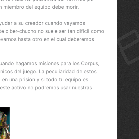
ún miembro del equipo debe morir.
ayudar a su creador cuando vayamos
te ciber-chucho no suele ser tan difícil como
evarnos hasta otro en el cual deberemos
 cuando hagamos misiones para los Corpus,
nicos del juego. La peculiaridad de estos
 en una prisión y si todo tu equipo es
o este activo no podremos usar nuestras