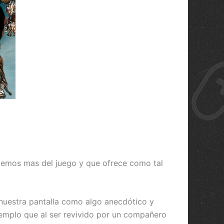
emos mas del juego y que ofrece como tal
 nuestra pantalla como algo anecdótico y
emplo que al ser revivido por un compañero