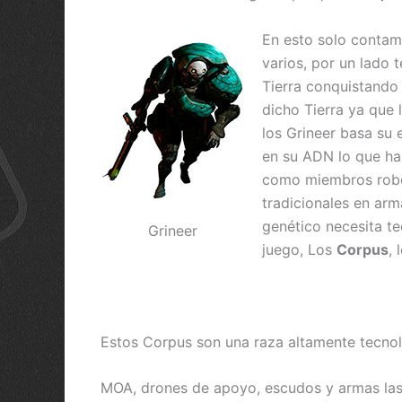
En esto solo contam
varios, por un lado
Tierra conquistando 
dicho Tierra ya que 
los Grineer basa su 
en su ADN lo que ha 
como miembros robót
tradicionales en ar
genético necesita te
Grineer
juego, Los
Corpus
, 
Estos Corpus son una raza altamente tecnol
MOA, drones de apoyo, escudos y armas las