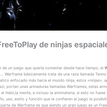
FreeToPlay de ninjas espacial
 de un juego que quería comentar desde hace tiempo, el
W
are….. Warframe básicamente trata de una raza llamada Tenn
iatico enfocado más hacia el mundo ninja, estos «ninjas»,
zi, portan unas armaduras llamadas Warframes, estas armad
el hielo,la mente, e incluso la antimateria, si esto no fues
 uso, estilo y función que le confieren al juego la posibi
or parte de Warframe es que siendo un gran juego es un Free