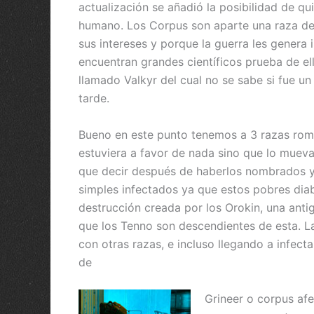
actualización se añadió la posibilidad de q
humano. Los Corpus son aparte una raza de 
sus intereses y porque la guerra les genera 
encuentran grandes científicos prueba de el
llamado Valkyr del cual no se sabe si fue u
tarde.
Bueno en este punto tenemos a 3 razas rompi
estuviera a favor de nada sino que lo mueva 
que decir después de haberlos nombrados y
simples infectados ya que estos pobres diabl
destrucción creada por los Orokin, una anti
que los Tenno son descendientes de esta. 
con otras razas, e incluso llegando a infe
de
Grineer o corpus af