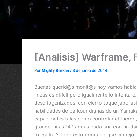
[Analisis] Warframe, 
Por
Mighty Berkan
/
3 de junio de 2014
Buenas querid@s monit@s hoy vamos hablar
líneas es difícil pero igualmente lo intent
descriogenizados, con cierto toque japo-as
habilidades de parkour dignas de un Yamaka
capacidades tales como controlar el fuergo, 
grande, unas 147 armas cada una con un daño,
tu estilo. Y todo esto gratis porque la mej