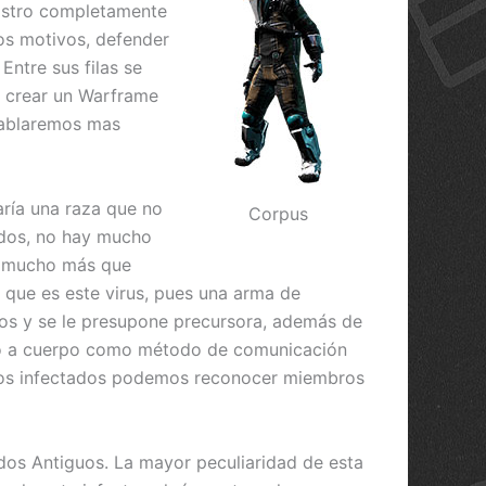
 rostro completamente
os motivos, defender
Entre sus filas se
e crear un Warframe
 hablaremos mas
aría una raza que no
Corpus
tados, no hay mucho
ay mucho más que
y que es este virus, pues una arma de
glos y se le presupone precursora, además de
rpo a cuerpo como método de comunicación
uchos infectados podemos reconocer miembros
dos Antiguos. La mayor peculiaridad de esta