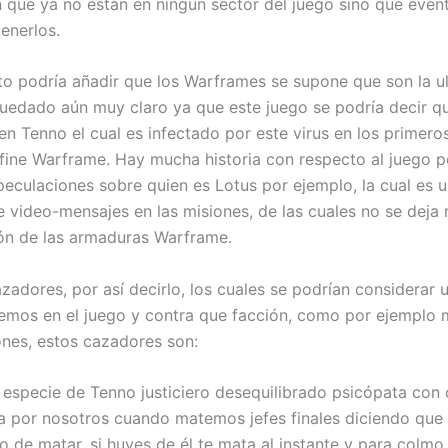
 que ya no están en ningún sector del juego sino que event
enerlos.
to podría añadir que los Warframes se supone que son la ul
edado aún muy claro ya que este juego se podría decir que
n Tenno el cual es infectado por este virus en los primer
efine Warframe. Hay mucha historia con respecto al juego p
eculaciones sobre quien es Lotus por ejemplo, la cual es u
 video-mensajes en las misiones, de las cuales no se deja m
ión de las armaduras Warframe.
adores, por así decirlo, los cuales se podrían considerar 
mos en el juego y contra que facción, como por ejemplo 
ones, estos cazadores son:
a especie de Tenno justiciero desequilibrado psicópata con
a por nosotros cuando matemos jefes finales diciendo que
o de matar, si huyes de él te mata al instante y para colmo