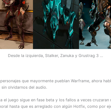
Desde la izquierda, Stalker, Zanuka y Grustrag 3 …
 personajes que mayormente pueblan Warframe, ahora habl
sin olvidarnos del audio.
el juego sigue en fase beta y los fallos a veces cruzaran
ral hasta que es arreglado con algún Hotfix, como por ej