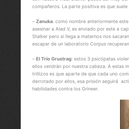
compañeros. La parte positiva es que suele
–
Zanuka
: como nombre anteriormente est
asesinar a Alad V, es enviado por este a cap
Stalker pero si llega a matarnos nos sacar
escapar de un laboratorio Corpus recuperan
–
El Trío Grustrag
: estos 3 psicópatas viol
ellos vendrán por nuestra cabeza. A estas m
trillizos es que aparte de que cada uno comp
derrotado por ellos, esa prisión seguirá ac
habilidades contra los Grineer.