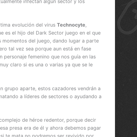
ualmente infectan algún sector y los
tima evolución del virus
Technocyte
,
 es el hijo del Dark Sector juego en el que
os momentos del juego, dando lugar a parte
ero tal vez sea porque aun está en fase
n personaje femenino que nos guía en las
uy claro si es una o varias ya que se le
un grupo aparte, estos cazadores vendrán a
matando a líderes de sectores o ayudando a
 complejo de héroe redentor, porque decir
 esa presa era de él y ahora debemos pagar
 si te mata no podremos ser revivido por