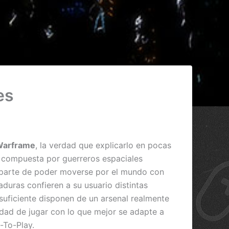
es
arframe
, la verdad que explicarlo en pocas
o compuesta por guerreros espaciales
 aparte de poder moverse por el mundo con
uras confieren a su usuario distintas
e suficiente disponen de un arsenal realmente
lidad de jugar con lo que mejor se adapte a
-To-Play.