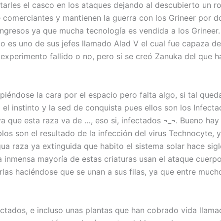
uitarles el casco en los ataques dejando al descubierto un
comerciantes y mantienen la guerra con los Grineer por d
ingresos ya que mucha tecnología es vendida a los Grineer. 
lo es uno de sus jefes llamado Alad V el cual fue capaza d
n experimento fallido o no, pero si se creó Zanuka del que
éndose la cara por el espacio pero falta algo, si tal qued
el instinto y la sed de conquista pues ellos son los Infec
a que esta raza va de …, eso si, infectados ¬_¬. Bueno h
os son el resultado de la infección del virus Technocyte, 
gua raza ya extinguida que habito el sistema solar hace si
La inmensa mayoría de estas criaturas usan el ataque cue
ctarlas haciéndose que se unan a sus filas, ya que entre m
ectados, e incluso unas plantas que han cobrado vida llama