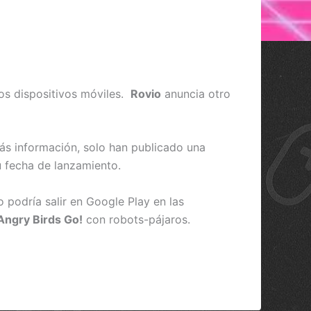
os dispositivos móviles.
Rovio
anuncia otro
ás información, solo han publicado una
 fecha de lanzamiento.
go podría salir en Google Play en las
Angry Birds Go!
con robots-pájaros.