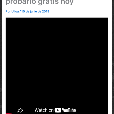
probarlo gratis hoy
Por
Ulloa
/
10 de junio de 2019