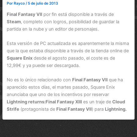
Por
Rayco
/
5 de julio de 2013
Final Fantasy VII
por fin está disponible a través de
Steam
, completo con logros, posibilidad de guardar la
partida en la nube y un editor de personajes.
Esta versión de PC actualizada es aparentemente la misma
que la que estaba disponible a través de la tienda online de
Square Enix
desde el agosto pasado, el coste es de
12,99€ y ya puede ser descargada.
No es lo único relacionado con
Final Fantasy VII
que ha
aparecido estos días, el martes pasado, Square Enix
anunciaba que uno de los incentivos por reservar
Lightning returns:Final Fantasy XIII
es un traje de
Cloud
Strife
(protagonista de
Final Fantasy VII
) para
Lightning.