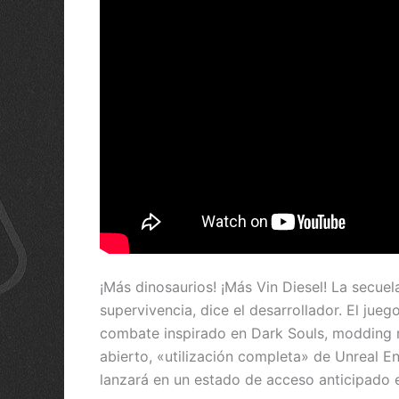
¡Más dinosaurios! ¡Más Vin Diesel! La secue
supervivencia, dice el desarrollador. El ju
combate inspirado en Dark Souls, modding m
abierto, «utilización completa» de Unreal E
lanzará en un estado de acceso anticipado