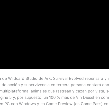
la de Wildcard Studio de Ark: Survival Evolved repensará y
ego de acción y supervivencia en tercera persona contará c
ultiplataforma, animales que rastrean y cazan por vista, 
ngine 5 y, por supuesto, un 100 % más de Vin Diesel en comp
 en PC con Windows y en Game Preview (en Game Pass) en 