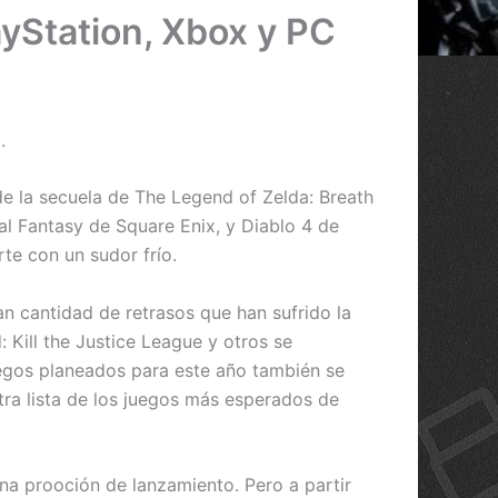
yStation, Xbox y PC
.
de la secuela de The Legend of Zelda: Breath
al Fantasy de Square Enix, y Diablo 4 de
rte con un sudor frío.
n cantidad de retrasos que han sufrido la
 Kill the Justice League y otros se
egos planeados para este año también se
tra lista de los juegos más esperados de
a prooción de lanzamiento. Pero a partir