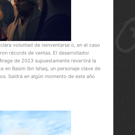
clara voluntad de reinventarse o, en el caso
on récords de ventas. El desarrollador
Mirage de 2023 supuestamente revertirá la
oca en Basim Ibn Ishaq, un personaje clave de
inos. Saldrá en algún momento de este año