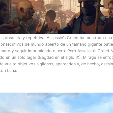
es obsoleta y repetitiva, Assassin’s Creed ha mostrado una 
 consecutivos de mundo abierto de un tamaño gigante batier
mato y seguir imprimiendo dinero. Pero Assassin’s Creed 
ado en un solo lugar (Bagdad en el siglo IX), Mirage se enf
 de vuelta objetivos sigilosos, aparcados y, de hecho, ases
zon Luna.