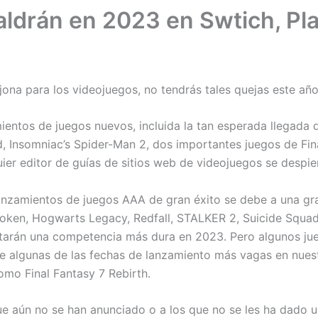
ldrán en 2023 en Swtich, Pla
ona para los videojuegos, no tendrás tales quejas este año
entos de juegos nuevos, incluida la tan esperada llegada 
ld, Insomniac’s Spider-Man 2, dos importantes juegos de Fin
uier editor de guías de sitios web de videojuegos se despie
anzamientos de juegos AAA de gran éxito se debe a una gra
poken, Hogwarts Legacy, Redfall, STALKER 2, Suicide Squad:
ntarán una competencia más dura en 2023. Pero algunos ju
que algunas de las fechas de lanzamiento más vagas en nues
omo Final Fantasy 7 Rebirth.
 aún no se han anunciado o a los que no se les ha dado un