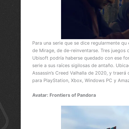
Para una serie que se dice regularmente qu 
de Mirage, de de-reinventarse. Tres juegos
Ubisoft podría haberse quedado con ese for
serie a sus raíces sigilosas de antaño. Ubic
Assassin’s Creed Valhalla de 2020, y traerá
para PlayStation, Xbox, Windows PC y Ama
Avatar: Frontiers of Pandora