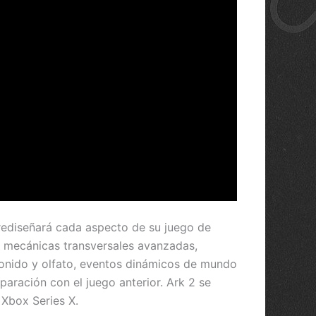
 rediseñará cada aspecto de su juego de
on mecánicas transversales avanzadas,
sonido y olfato, eventos dinámicos de mundo
aración con el juego anterior. Ark 2 se
Xbox Series X.