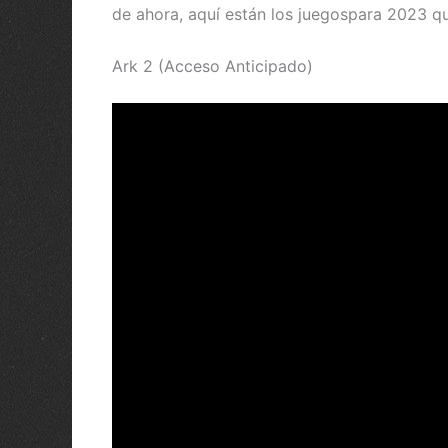
de ahora, aquí están los juegospara 2023 q
Ark 2 (Acceso Anticipado)