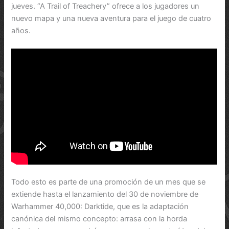
jueves. “A Trail of Treachery” ofrece a los jugadores un
nuevo mapa y una nueva aventura para el juego de cuatro
años.
Todo esto es parte de una promoción de un mes que se
extiende hasta el lanzamiento del 30 de noviembre de
Warhammer 40,000: Darktide, que es la adaptación
canónica del mismo concepto: arrasa con la horda