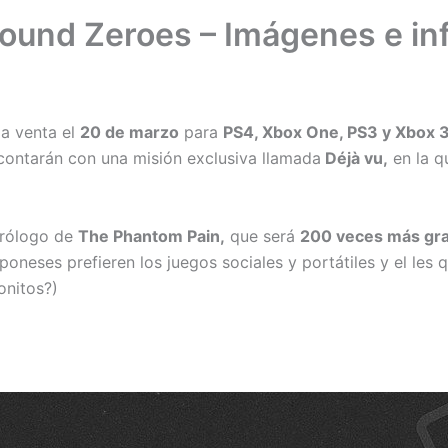
round Zeroes – Imágenes e in
la venta el
20 de marzo
para
PS4, Xbox One, PS3 y Xbox
n contarán con una misión exclusiva llamada
Déjà vu,
en la q
prólogo de
The Phantom Pain,
que será
200 veces más gr
poneses prefieren los juegos sociales y portátiles y el les
onitos?)