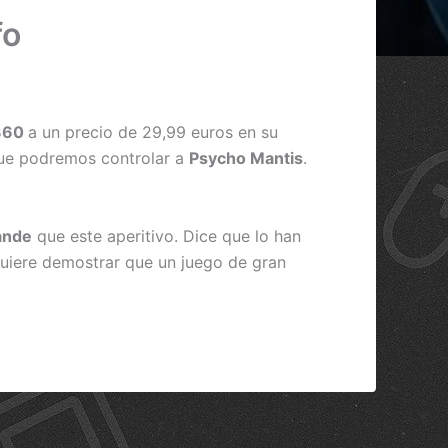
fo
 360
a un precio de 29,99 euros en su
ue podremos controlar a
Psycho Mantis
.
ande
que este aperitivo. Dice que lo han
 quiere demostrar que un juego de gran