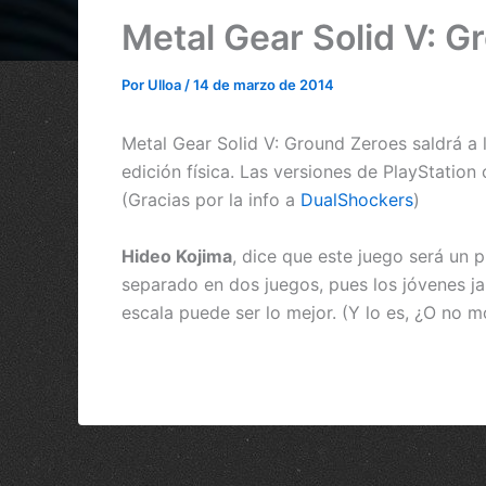
Metal Gear Solid V: G
Por
Ulloa
/
14 de marzo de 2014
Metal Gear Solid V: Ground Zeroes saldrá a 
edición física. Las versiones de PlayStatio
(Gracias por la info a
DualShockers
)
Hideo Kojima
, dice que este juego será un 
separado en dos juegos, pues los jóvenes ja
escala puede ser lo mejor. (Y lo es, ¿O no m