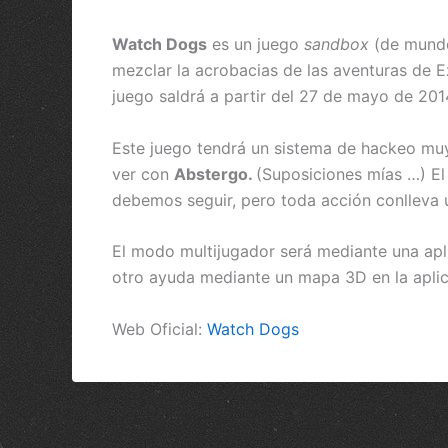
Watch Dogs
es un juego
sandbox
(de mundo
mezclar la acrobacias de las aventuras de E
juego saldrá a partir del 27 de mayo de 201
Este juego tendrá un sistema de hackeo muy 
ver con
Abstergo.
(Suposiciones mías …) El 
debemos seguir, pero toda acción conlleva 
El modo multijugador será mediante una apli
otro ayuda mediante un mapa 3D en la aplic
Web Oficial:
Watch Dogs