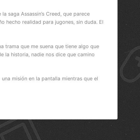
e la saga Assassin’s Creed, que parece
o hecho realidad para jugones, sin duda. El
una trama que me suena que tiene algo que
e la historia, nadie nos dice que camino
una misión en la pantalla mientras que el