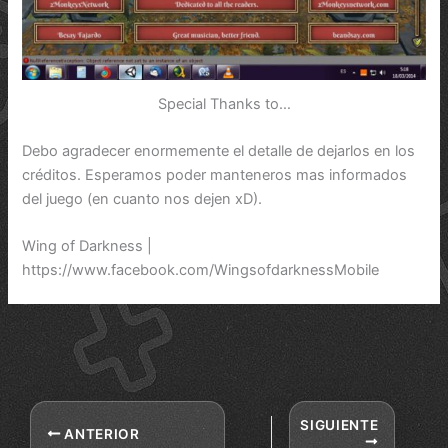
Special Thanks to…
Debo agradecer enormemente el detalle de dejarlos en los
créditos. Esperamos poder manteneros mas informados
del juego (en cuanto nos dejen xD).
Wing of Darkness |
https://www.facebook.com/WingsofdarknessMobile
SIGUIENTE
ANTERIOR