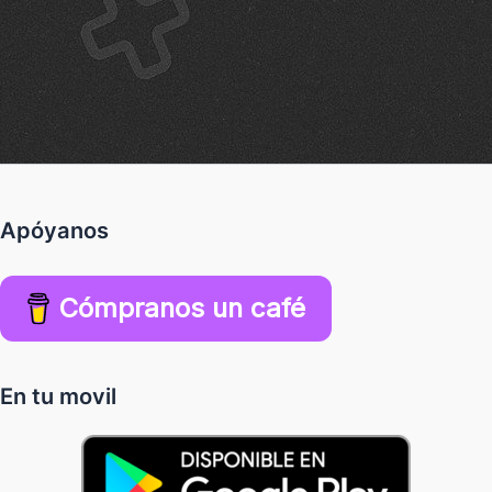
Apóyanos
Cómpranos un café
En tu movil